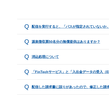
配信を実行すると、「パスが指定されていないか
源泉徴収票50名分の無償提供はありますか？
消込処理について
「FinTechサービス」と「入出金データの受入（
配信した請求書に誤りがあったので、修正した請