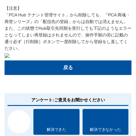
【注意】
「PCA Hub テナント管理サイト」から削除しても、『PCA 商魂・
商管シリーズ』の「配信先の登録」からは自動では消えません。
また、この状態でHub取引先同期を実行しても下記のようなエラー
となってしまい再登録はされませんので、操作手順の④に記載の
通り必ず［行削除］ボタンで一度削除してから登録をし直してく
ださい。
戻る
アンケート:ご意見をお聞かせください
解決できた
解決できなかった