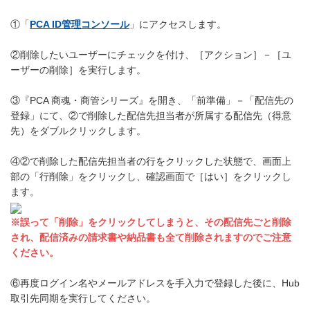
①「
PCA ID管理コンソール
」にアクセスします。
②削除したいユーザーにチェックを付け、［アクション］－［ユ
ーザーの削除］を実行します。
③『PCA 商魂・商管シリーズ』を開き、「前準備」－「配信先の
登録」にて、②で削除した配信先担当者が所属する配信先（得意
先）をダブルクリックします。
④②で削除した配信先担当者の行をクリックした状態で、画面上
部の「行削除」をクリックし、確認画面で［はい］をクリックし
ます。
※誤って「削除」をクリックしてしまうと、その配信先ごと削除
され、配信済みの請求書や納品書も全て削除されますのでご注意
ください。
⑥再度ログイン名やメールアドレスを手入力で登録した後に、Hub
取引先同期を実行してください。