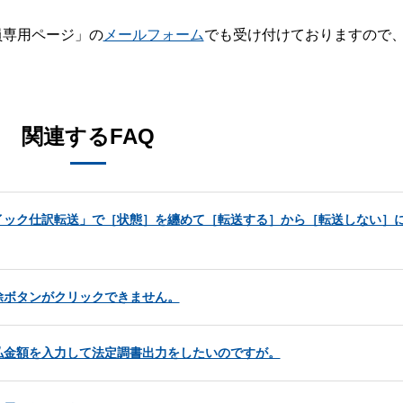
員専用ページ」の
メールフォーム
でも受け付けておりますので
。
関連するFAQ
イック仕訳転送」で［状態］を纏めて［転送する］から［転送しない］
除ボタンがクリックできません。
払金額を入力して法定調書出力をしたいのですが。