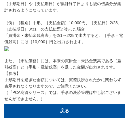
［手形期日］や［支払期日］が集計終了日よりも後の伝票分が集
計されるようになっています。
（例）［種別］手形、［支払金額］10,000円、［支払日］2/28、
［支払期日］3/31 の支払伝票があった場合
「買掛金・未払金残高表」を2/1～2/28で出力すると、［手形・電
債残高］には［10,000］円と出力されます。
また、［未払債務］には、本来の買掛金・未払金残高である［差
引残高］と［手形・電債残高］を足した金額が出力されます。
【参考】
手形期日を過ぎた金額については、実際決済されたかに関わらず
表示されなくなりますので、ご注意ください。
（『PCA商管シリーズ』では、手形の決済管理は申し訳ございま
せんができません。）
戻る