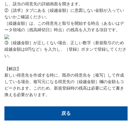
し、該当の得意先の詳細画面を開きます。
②［請求］タブにある［繰越金額］に意図しない金額が入ってい
ないかご確認ください。
［繰越金額］は、この得意先と取引を開始する時点（あるいはデ
ータ領域の［残高締切日］時点）の残高を入力する項目です。
③［繰越金額］が正しくない場合、正しい数字（新規取引のため
繰越金額は0円など）を入力し、［登録］ボタンで登録してくださ
い。
【解説】
新しい得意先を作成する時に、既存の得意先を［複写］して作成
している場合、複写元になる得意先の［繰越金額］欄の金額もコ
ピーされます。このため、新規登録時の残高は必要に応じて書き
換える必要があります。
戻る