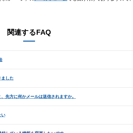
。
関連するFAQ
法
りました
と、先方に何かメールは送信されますか。
たい