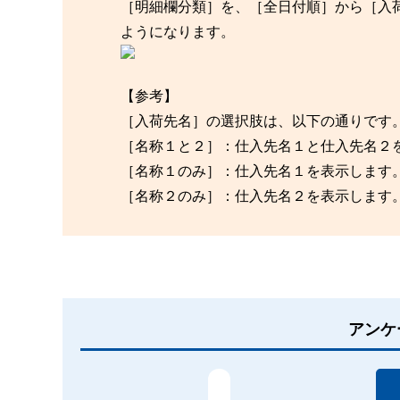
［明細欄分類］を、［全日付順］から［入
ようになります。
【参考】
［入荷先名］の選択肢は、以下の通りです
［名称１と２］：仕入先名１と仕入先名２
［名称１のみ］：仕入先名１を表示します
［名称２のみ］：仕入先名２を表示します
アンケ