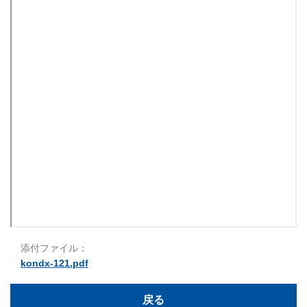
添付ファイル：
kondx-121.pdf
戻る