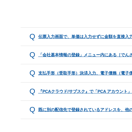
伝票入力画面で、単価は入力せずに金額を直接入
「会社基本情報の登録」メニュー内にある［でん
支払手形（受取手形）決済入力、電子債務（電子
『PCAクラウド/サブスク』で「PCA アカウン
既に別の配信先で登録されているアドレスを、他