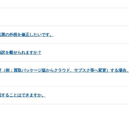
伝票の外税を修正したいです。
内訳を載せられますか？
更（例：買取パッケージ版からクラウド、サブスク等へ変更）する場合、
認することはできますか。