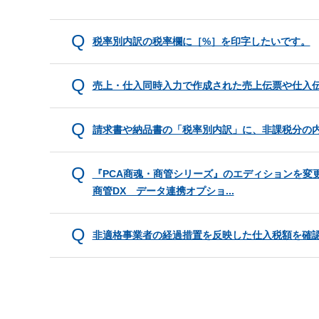
税率別内訳の税率欄に［%］を印字したいです。
売上・仕入同時入力で作成された売上伝票や仕入
請求書や納品書の「税率別内訳」に、非課税分の
『PCA商魂・商管シリーズ』のエディションを変
商管DX データ連携オプショ...
非適格事業者の経過措置を反映した仕入税額を確