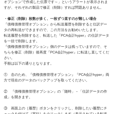
オプション’で作成した伝票です～」というアラートが表示されま
すが、それぞれの製品で修正（削除）すれば問題ありません。
・修正（削除）枚数が多く、一枚ずつ直すのが難しい場合
『債権債務管理オプション』から転送履歴を削除すると仕訳デー
タの再転送ができますので、この方法をお勧めいたします。
転送履歴を削除すると、転送した『PCA会計hyper』の仕訳データ
を一括で削除します。
『債権債務管理オプション』側のデータは残っていますので、そ
ちらを修正（削除）後再度『PCA会計hyper』に転送し直してくだ
さい。
手順は以下の通りとなります。
① 念のため、『債権債務管理オプション』『PCA会計hyper』両
方で現在のデータのバックアップを取ってください。
② 『債権債務管理オプション』の「随時」－「仕訳データの作
成」を開きます。
③ 画面上の［履歴］ボタンをクリックし、削除したい履歴にチ
ェックを付けて［実行］をクリックします（表示されている転送