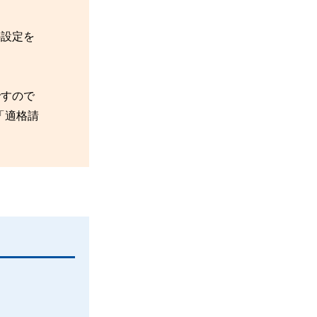
の設定を
ですので
「適格請