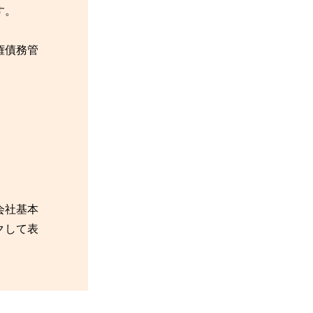
す。
権債務管
会社基本
クして表