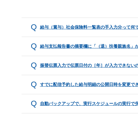
給与（賞与）社会保険料一覧表の手入力分って何
給与支払報告書の摘要欄に「（退）扶養親族名」
振替伝票入力で伝票日付の［年］が入力できない
すでに配信予約した給与明細の公開日時を変更で
自動バックアップで、実行スケジュールの実行で