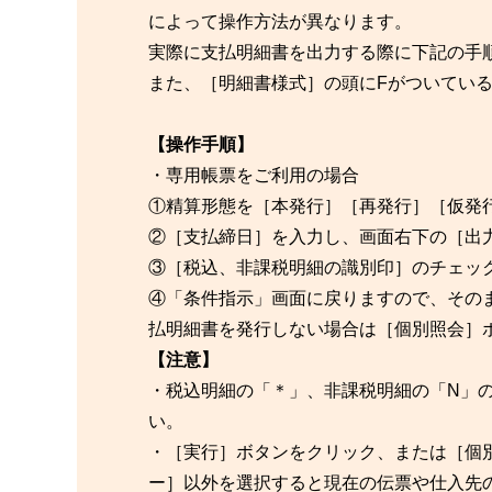
によって操作方法が異なります。
実際に支払明細書を出力する際に下記の手
また、［明細書様式］の頭にFがついてい
【操作手順】
・専用帳票をご利用の場合
①精算形態を［本発行］［再発行］［仮発
②［支払締日］を入力し、画面右下の［出
③［税込、非課税明細の識別印］のチェッ
④「条件指示」画面に戻りますので、その
払明細書を発行しない場合は［個別照会］
【注意】
・税込明細の「＊」、非課税明細の「N」
い。
・［実行］ボタンをクリック、または［個
ー］以外を選択すると現在の伝票や仕入先