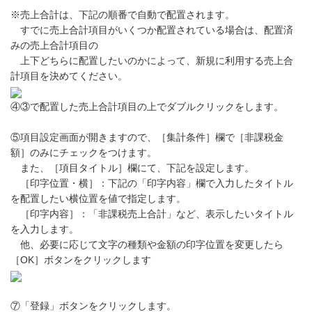
※売上合計は、下記の順番で自動で配置されます。
すでに売上合計項目がいくつか配置されている場合は、配置済
みの売上合計項目の
上下どちらに配置したいのかによって、新規に利用する売上合
計項目を決めてください。
④③で配置した売上合計項目の上でダブルクリックをします。
⑤項目設定画面が開きますので、［集計条件］欄で［非課税金
額］のみにチェックをつけます。
また、［項目タイトル］欄にて、下記を設定します。
［印字位置・横］：下記の「印字内容」欄で入力したタイトル
を配置したい横位置を値で指定します。
［印字内容］：「非課税売上合計」など、表示したいタイトル
を入力します。
他、必要に応じて文字の種類や金額の印字位置を変更したら
［OK］ボタンをクリックします
⑦「登録」ボタンをクリックします。