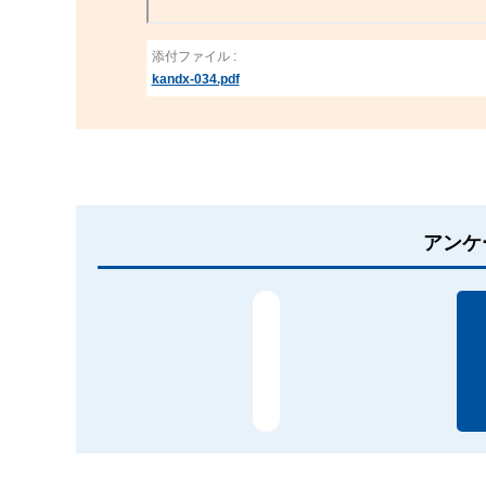
添付ファイル :
kandx-034.pdf
アンケ