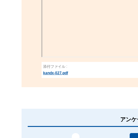
添付ファイル :
kandx-027.pdf
アンケ