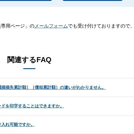
員専用ページ」の
メールフォーム
でも受け付けておりますので
。
関連するFAQ
減損損失累計額］［償却累計額］の違いがわかりません。
ードを印字することはできますか。
け入れ可能ですか。