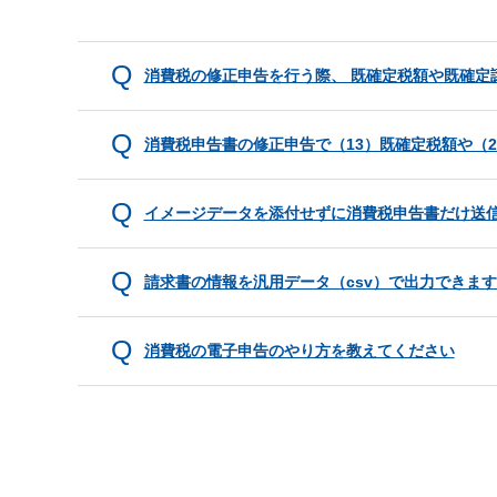
消費税の修正申告を行う際、 既確定税額や既確定
消費税申告書の修正申告で（13）既確定税額や（
イメージデータを添付せずに消費税申告書だけ送
請求書の情報を汎用データ（csv）で出力できま
消費税の電子申告のやり方を教えてください