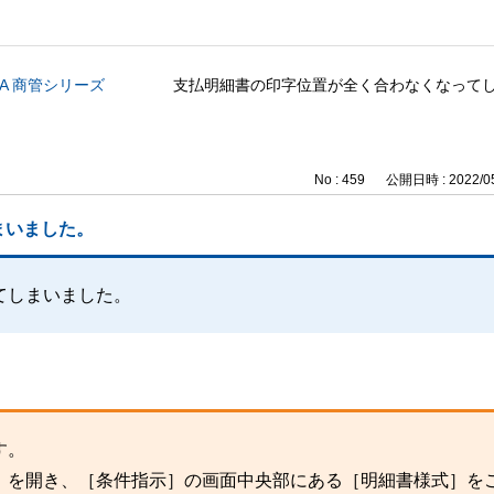
CA 商管シリーズ
支払明細書の印字位置が全く合わなくなって
No : 459
公開日時 : 2022/05
まいました。
てしまいました。
す。
」を開き、［条件指示］の画面中央部にある［明細書様式］を