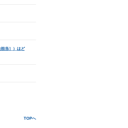
先担当］）はど
TOPへ