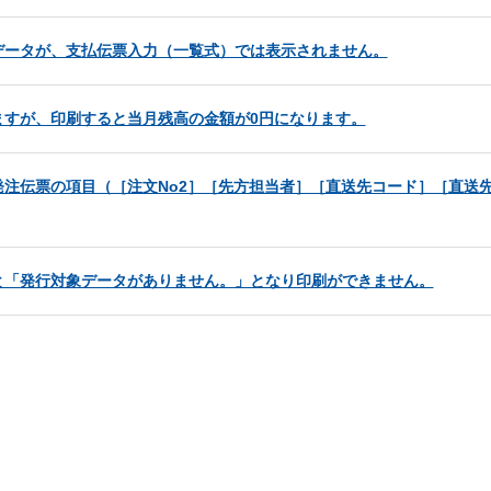
データが、支払伝票入力（一覧式）では表示されません。
ますが、印刷すると当月残高の金額が0円になります。
注伝票の項目（［注文No2］［先方担当者］［直送先コード］［直送
と「発行対象データがありません。」となり印刷ができません。