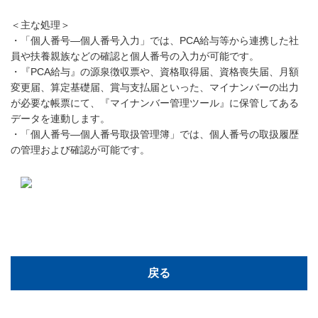
＜主な処理＞
・「個人番号―個人番号入力」では、PCA給与等から連携した社
員や扶養親族などの確認と個人番号の入力が可能です。
・『PCA給与』の源泉徴収票や、資格取得届、資格喪失届、月額
変更届、算定基礎届、賞与支払届といった、マイナンバーの出力
が必要な帳票にて、『マイナンバー管理ツール』に保管してある
データを連動します。
・「個人番号―個人番号取扱管理簿」では、個人番号の取扱履歴
の管理および確認が可能です。
戻る