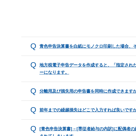
青色申告決算書を白紙にモノクロ印刷した場合、
地方税電子申告データを作成すると、「指定された
ーになります。
分離用及び損失用の申告書を同時に作成できます
前年までの繰越損失はどこで入力すれば良いです
[青色申告決算書]－[専従者給与の内訳]に配偶者