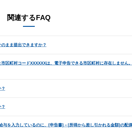
関連するFAQ
そのまま提出できますか？
市区町村コードXXXXXXは、電子申告できる市区町村に存在しません
か？
か？
の給与を入力しているのに、[申告書]－[所得から差し引かれる金額]の配