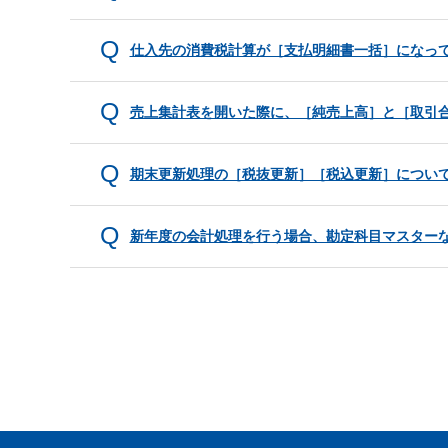
仕入先の消費税計算が［支払明細書一括］になっ
売上集計表を開いた際に、［純売上高］と［取引
期末更新処理の［税抜更新］［税込更新］につい
新年度の会計処理を行う場合、勘定科目マスター