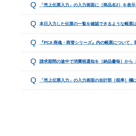
「売上伝票入力」の入力画面に［商品名2］を表示
本日入力した伝票の一覧を確認できるような帳票
『PCA 商魂・商管シリーズ』内の帳票について
請求期間の途中で消費税通知を［納品書毎］から
「売上伝票入力」の入力画面の合計部［税率］欄