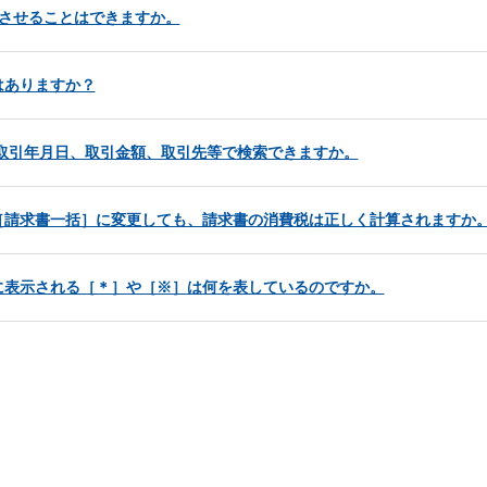
させることはできますか。
はありますか？
、取引年月日、取引金額、取引先等で検索できますか。
［請求書一括］に変更しても、請求書の消費税は正しく計算されますか
に表示される［＊］や［※］は何を表しているのですか。