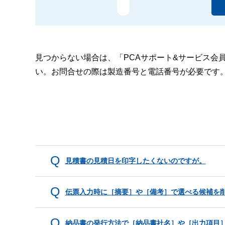
見つからない場合は、「PCAサポート&サービス会
い。お問合せの際は製造番号と電話番号が必要です
見積書の見積日を印字したくないのですが。
伝票入力時に［摘要］や［備考］で選べる候補を
納品書の発行方法で［納品書社名］や［出力項目