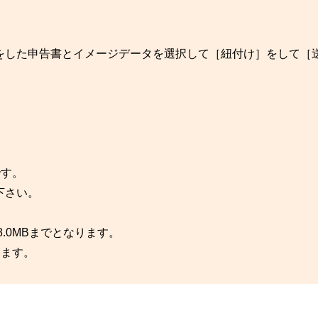
をした申告書とイメージデータを選択して［紐付け］をして［
です。
下さい。
8.0MBまでとなります。
います。