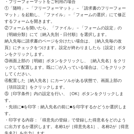
・フリーフォーマットをご利用の場合
①「随時」－「フリーフォーマット」－「請求書のフリーフォー
マット」を起動し、「ファイル」－「フォームの選択」にて修正
するフォームを開きます。
②フォームを開いたら、「ファイル」－「フォームの設定」の
［明細分類］にて［納入先別・日付順］を選択します。
納入先毎に請求書のページを分けたい場合は、［納入先毎の改
頁］にチェックをつけます。設定が終わりましたら［設定］ボタ
ンをクリックします。
③画面上部の［明細］ボタンをクリックし、［納入先名］をクリ
ックして配置します。既に〇が入っている場合は、〇をクリック
してください。
④配置した［納入先名］にカーソルがある状態で、画面上部の
［項目設定］をクリックします。
⑤［印字条件］内の設定を行い、［OK］ボタンをクリックしま
す。
・先頭に■を印字：納入先名の前に■を印字するかどうか選択しま
す。
・印字する内容：「得意先の登録」で登録した得意名をどのよう
に出力するか選択します。名称1が［得意先名1］、名称2が［得意
先名2］を出力します。