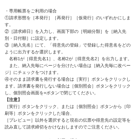
・専用帳票をご利用の場合
①請求形態を［本発行］［再発行］［仮発行］のいずれかにしま
す。
②［請求締日］を入力し、画面下部の［明細分類］を［納入先
別・日付順］に設定します。
③［納入先名］にて、「得意先の登録」で登録した得意名をどの
ように出力するか選択します。
名称1が［得意先名1］、名称2が［得意先名2］を出力します。
また、納入先毎にページを分けたい場合は［納入先毎に改ペー
ジ］にチェックをつけます。
④そのまま請求書を発行する場合は［実行］ボタンをクリックし
ます。請求書を発行しない場合は［個別照会］ボタンをクリック
し、個別照会画面を×ボタンで閉じてください。
【注意】
［実行］ボタンをクリック、または［個別照会］ボタンから［印
刷等］ボタンをクリックした場合、
［プレビュー］以外を選択すると現在の伝票や得意先の設定等を
読み直して請求締切をかけなおしますのでご注意ください。