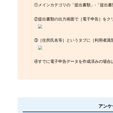
①メインカテゴリの「提出書類」-「提出書
②提出書類の出力画面で［電子申告］をク
③［住所氏名等］というタブに［利用者識
④すでに電子申告データを作成済みの場合
アンケ