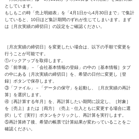
としています。
もしもこの時「売上明細表」を「4月1日から4月30日まで」で集計
していると、10日ほど集計期間のずれが生じてしまいます。まず
は［月次実績の締切日］の設定をご確認ください。
［月次実績の締切日］を変更したい場合は、以下の手順で変更を
行うことが可能です。
①バックアップを取得します。
②「前準備」－「会社基本情報の登録」の中の［基本情報］タブ
の中にある［月次実績の締切日］を、希望の日付に変更し［登
録］ボタンで保存します。
③「ファイル」－「データの保守」を起動し、［月次実績の再計
算］を選択します。
④［再計算する年月］を、再計算したい期間に設定し、［対象］
を［売上］または［両方］（売上・仕入ともに変更する場合に選
択）して［実行］ボタンをクリックし、再計算を実行します。
⑤再計算終了後、希望の帳票で計算結果が変わっていることをご
確認ください。