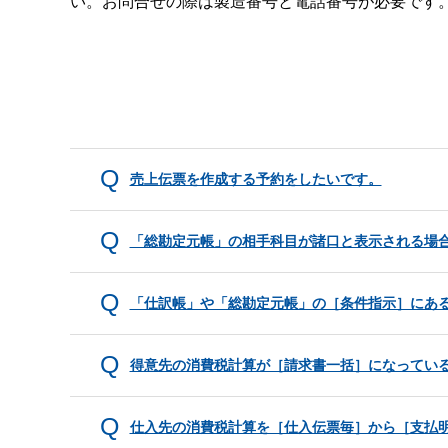
い。お問合せの際は製造番号と電話番号が必要です
売上伝票を作成する予約をしたいです。
「総勘定元帳」の相手科目が諸口と表示される場
「仕訳帳」や「総勘定元帳」の［条件指示］にあ
得意先の消費税計算が［請求書一括］になってい
仕入先の消費税計算を［仕入伝票毎］から［支払