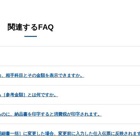
。
関連するFAQ
合、相手科目とその金額を表示できますか。
る［参考金額］とは何ですか。
るのに、納品書を印字すると消費税が印字されます。
明細書一括］に変更した場合、変更前に入力した仕入伝票に反映されま