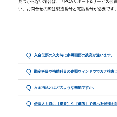
見つからない場合は、「PCAサポート&サービス会
い。お問合せの際は製造番号と電話番号が必要です
入金伝票の入力時に参照画面の残高が違います。
勘定科目や補助科目の参照ウィンドウでカナ検索
入金消込とはどのような機能ですか。
伝票入力時に［摘要］や［備考］で選べる候補を