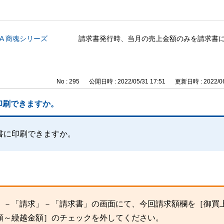
CA 商魂シリーズ
請求書発行時、当月の売上金額のみを請求書
No : 295
公開日時 : 2022/05/31 17:51
更新日時 : 2022/06
印刷できますか。
書に印刷できますか。
」－「請求」－「請求書」の画面にて、今回請求額欄を［御買
額～繰越金額］のチェックを外してください。