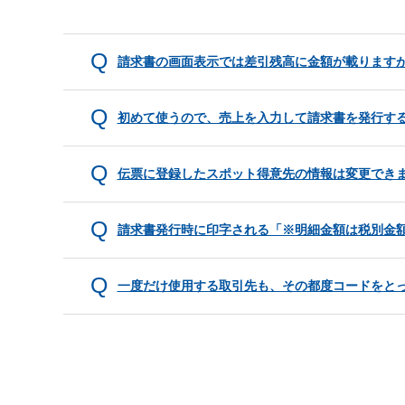
請求書の画面表示では差引残高に金額が載ります
初めて使うので、売上を入力して請求書を発行す
伝票に登録したスポット得意先の情報は変更でき
請求書発行時に印字される「※明細金額は税別金
一度だけ使用する取引先も、その都度コードをと