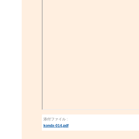
添付ファイル :
kondx-014.pdf