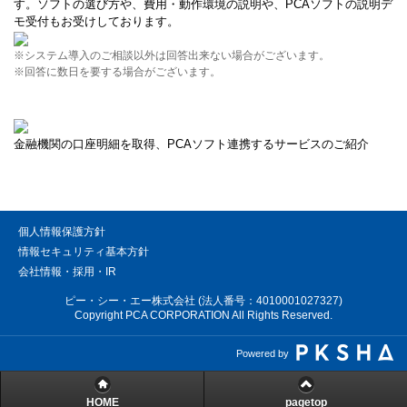
す。ソフトの選び方や、費用・動作環境の説明や、PCAソフトの説明デ
モ受付もお受けしております。
※システム導入のご相談以外は回答出来ない場合がございます。
※回答に数日を要する場合がございます。
金融機関の口座明細を取得、PCAソフト連携するサービスのご紹介
個人情報保護方針
情報セキュリティ基本方針
会社情報・採用・IR
ピー・シー・エー株式会社 (法人番号：4010001027327)
Copyright PCA CORPORATION All Rights Reserved.
Powered by
HOME
pagetop