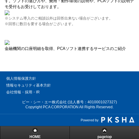
す。ソフトの選び方や、費用・動作環境の説明や、PCAソフトの説明デ
モ受付もお受けしております。
※システム導入のご相談以外は回答出来ない場合がございます。
※回答に数日を要する場合がございます。
金融機関の口座明細を取得、PCAソフト連携するサービスのご紹介
個人情報保護方針
情報セキュリティ基本方針
会社情報・採用・IR
ピー・シー・エー株式会社 (法人番号：4010001027327)
Copyright PCA CORPORATION All Rights Reserved.
Powered by
HOME
pagetop