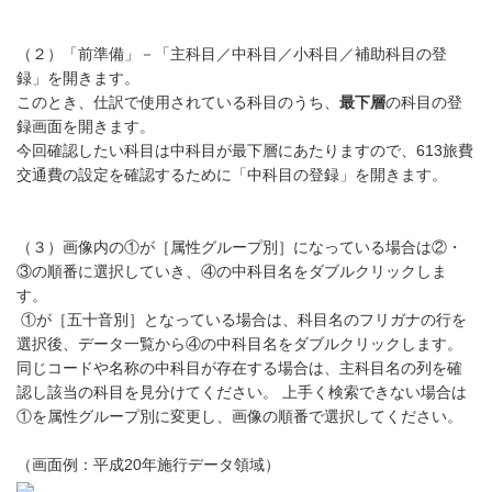
（２）「前準備」－「主科目／中科目／小科目／補助科目の登
録」を開きます。
このとき、仕訳で使用されている科目のうち、
最下層
の科目の登
録画面を開きます。
今回確認したい科目は中科目が最下層にあたりますので、613旅費
交通費の設定を確認するために「中科目の登録」を開きます。
（３）画像内の①が［属性グループ別］になっている場合は②・
③の順番に選択していき、④の中科目名をダブルクリックしま
す。
①が［五十音別］となっている場合は、科目名のフリガナの行を
選択後、データ一覧から④の中科目名をダブルクリックします。
同じコードや名称の中科目が存在する場合は、主科目名の列を確
認し該当の科目を見分けてください。 上手く検索できない場合は
①を属性グループ別に変更し、画像の順番で選択してください。
（画面例：平成20年施行データ領域）