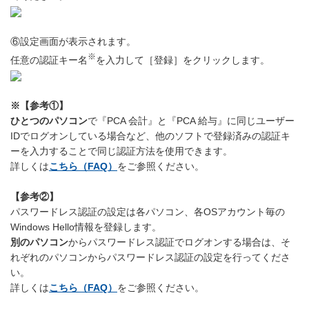
⑥設定画面が表示されます。
※
任意の認証キー名
を入力して［登録］をクリックします。
※【参考①】
ひとつのパソコン
で『PCA 会計』と『PCA 給与』に同じユーザー
IDでログオンしている場合など、他のソフトで登録済みの認証キ
ーを入力することで同じ認証方法を使用できます。
詳しくは
こちら（FAQ）
をご参照ください。
【参考②】
パスワードレス認証の設定は各パソコン、各OSアカウント毎の
Windows Hello情報を登録します。
別のパソコン
からパスワードレス認証でログオンする場合は、そ
れぞれのパソコンからパスワードレス認証の設定を行ってくださ
い。
詳しくは
こちら（FAQ）
をご参照ください。