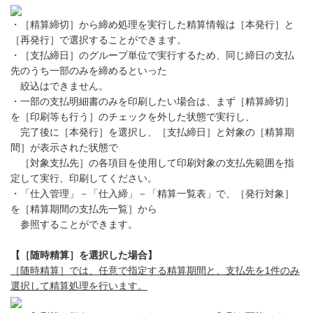
・［精算締切］から締め処理を実行した精算情報は［本発行］と
［再発行］で選択することができます。
・［支払締日］のグループ単位で実行するため、同じ締日の支払
先のうち一部のみを締めるといった
絞込はできません。
・一部の支払明細書のみを印刷したい場合は、まず［精算締切］
を［印刷等も行う］のチェックを外した状態で実行し、
完了後に［本発行］を選択し、［支払締日］と対象の［精算期
間］が表示された状態で
［対象支払先］の各項目を使用して印刷対象の支払先範囲を指
定して実行、印刷してください。
・「仕入管理」－「仕入締」－「精算一覧表」で、［発行対象］
を［精算期間の支払先一覧］から
参照することができます。
【［随時精算］を選択した場合】
［随時精算］では、任意で指定する精算期間と、支払先を1件のみ
選択して精算処理を行います。