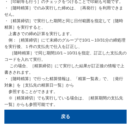
・［印刷等も行う］のチェックをつけることで印刷も可能です。
・［随時精算］でのみ実行した締めは、［再発行］を利用できま
せん。
・［精算締切］で実行した期間と同じ日付範囲を指定して［随時
精算］を実行すると、
上書きでの締め計算を実行します。
例：［精算締切］にて末締のグループで10/1～10/31分の締処理
を実行後、１件の支払先で仕入を訂正し、
［随時精算］で同じ期間10/1～10/31を指定、訂正した支払先の
コードを入れて実行。
この場合、［精算締切］にて実行した結果が訂正後の情報で上
書きされます。
・［随時精算］で行った精算情報は、「精算一覧表」で、［発行
対象］を［支払先の精算日一覧］から
参照することができます。
※［精算締切］でも実行している場合は、［精算期間の支払先
一覧］からも参照可能です。
戻る