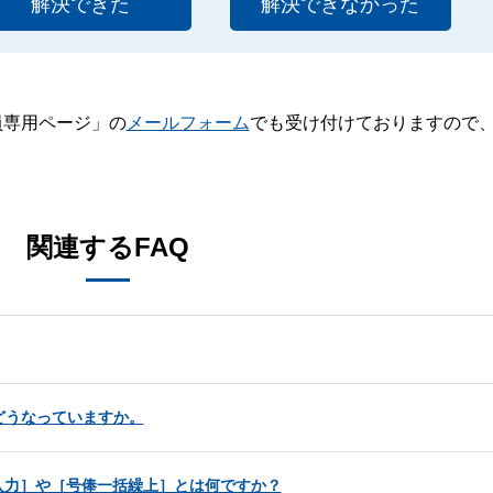
解決できた
解決できなかった
員専用ページ」の
メールフォーム
でも受け付けておりますので
。
関連するFAQ
どうなっていますか。
入力］や［号俸一括繰上］とは何ですか？