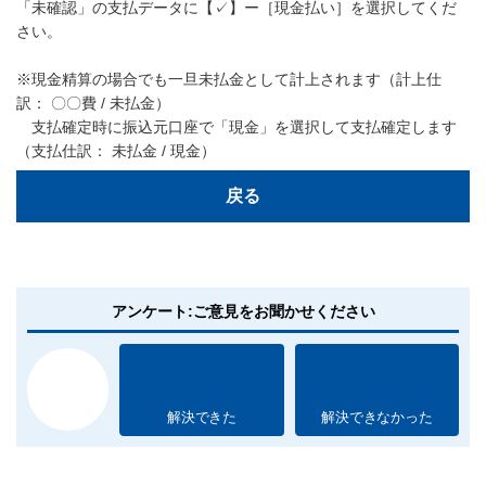
「未確認」の支払データに【✓】ー［現金払い］を選択してくだ
さい。
※現金精算の場合でも一旦未払金として計上されます（計上仕
訳： 〇〇費 / 未払金）
支払確定時に振込元口座で「現金」を選択して支払確定します
（支払仕訳： 未払金 / 現金）
戻る
アンケート:ご意見をお聞かせください
解決できた
解決できなかった