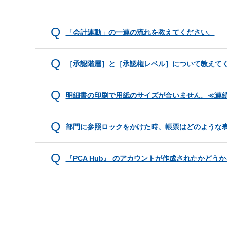
「会計連動」の一連の流れを教えてください。
［承認階層］と［承認権レベル］について教えて
明細書の印刷で用紙のサイズが合いません。≪連
部門に参照ロックをかけた時、帳票はどのような
『PCA Hub』 のアカウントが作成されたかど