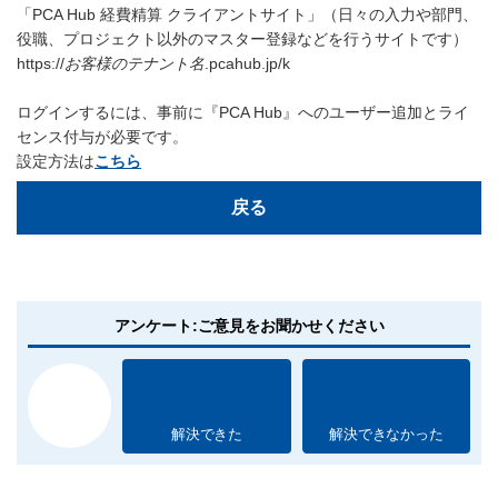
「PCA Hub 経費精算 クライアントサイト」（日々の入力や部門、
役職、プロジェクト以外のマスター登録などを行うサイトです）
https://
お客様のテナント名
.pcahub.jp/k
ログインするには、事前に『PCA Hub』へのユーザー追加とライ
センス付与が必要です。
設定方法は
こちら
戻る
アンケート:ご意見をお聞かせください
解決できた
解決できなかった