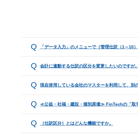
「データ入力」のメニューで［管理仕訳（1～10
会計に連動する仕訳の区分を変更したいのですが
現在使用している会社のマスターを利用して、別
≪公益・社福・建設・個別原価≫ FinTechの
［仕訳区分］とはどんな機能ですか。