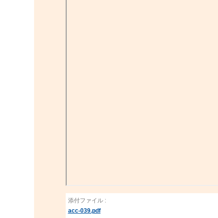
添付ファイル :
acc-039.pdf