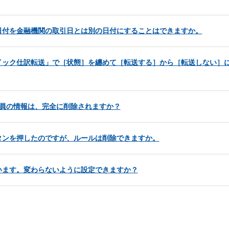
日付を金融機関の取引日とは別の日付にすることはできますか。
イック仕訳転送」で［状態］を纏めて［転送する］から［転送しない］
た社員の情報は、完全に削除されますか？
タンを押したのですが、ルールは削除できますか。
います。変わらないように設定できますか？