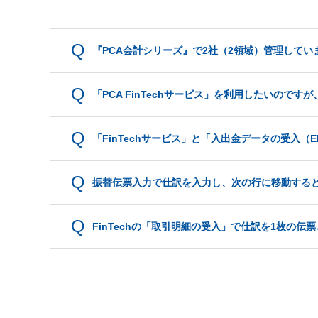
『PCA会計シリーズ』で2社（2領域）管理していま
「PCA FinTechサービス」を利用したいので
「FinTechサービス」と「入出金データの受入（
振替伝票入力で仕訳を入力し、次の行に移動する
FinTechの「取引明細の受入」で仕訳を1枚の