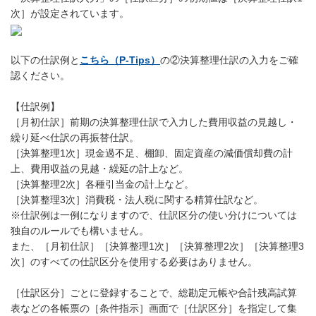
次］が設定されています。
以下の仕訳例と
こちら（P-Tips）
の②決算整理仕訳の入力をご確
認ください。
【仕訳例】
［月初仕訳］前期の決算整理仕訳で入力した費用収益の見越し・
繰り延べ仕訳の再振替仕訳。
［決算整理1次］現金過不足、棚卸、固定資産の減価償却費の計
上、費用収益の見越・繰延の計上など。
［決算整理2次］各種引当金の計上など。
［決算整理3次］消費税・法人税に関する精算仕訳など。
※仕訳例は一例になりますので、仕訳区分の使い分けについては
独自のルールでも構いません。
また、［月初仕訳］［決算整理1次］［決算整理2次］［決算整理3
次］のすべての仕訳区分を使用する必要はありません。
［仕訳区分］ごとに登録することで、総勘定元帳や合計残高試算
表などの各帳票の［条件指示］画面で［仕訳区分］を指定して集