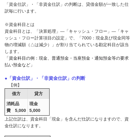
「資金仕訳」・「非資金仕訳」の判断は、貸借金額が一致した仕
訳毎に行います。
※資金科目とは
資金科目とは、「決算処理」―「キャッシュ・フロー」―「キャ
ッシュ・フロー計算項目の設定」で、「7000：現金及び現金同等
物の増減額（△は減少）」が割り当てられている勘定科目が該当
します。
「資金科目の例：現金、普通預金・当座預金・通知預金等の要求
払い預金など」
●「資金仕訳」・「非資金仕訳」の判断
【例】
借方
貸方
消耗品
現金
費 5,000
5,000
上記仕訳は、資金科目「現金」を含んだ仕訳になりますので、資
金仕訳になります。