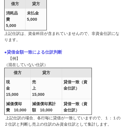
借方
貸方
消耗品
未払金
費
5,000
5,000
上記仕訳は、資金科目が含まれていませんので、非資金仕訳にな
ります。
●貸借金額一致による仕訳判断
【例】
（混在していない仕訳）
借方
貸方
現
売
貸借一致（資
金
上
金仕訳）
15,000
15,000
減価償却
減価償却累計
貸借一致（資
費 10,000
額 10,000
金仕訳）
上記仕訳の場合、各行毎に貸借が一致していますので、１：１の
２仕訳と判断し売上の仕訳のみ資金仕訳として集計します。