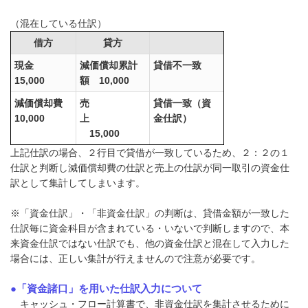
（混在している仕訳）
借方
貸方
現金
減価償却累計
貸借不一致
15,000
額 10,000
減価償却費
売
貸借一致（資
10,000
上
金仕訳）
15,000
上記仕訳の場合、２行目で貸借が一致しているため、２：２の１
仕訳と判断し減価償却費の仕訳と売上の仕訳が同一取引の資金仕
訳として集計してしまいます。
※「資金仕訳」・「非資金仕訳」の判断は、貸借金額が一致した
仕訳毎に資金科目が含まれている・いないで判断しますので、本
来資金仕訳ではない仕訳でも、他の資金仕訳と混在して入力した
場合には、正しい集計が行えませんので注意が必要です。
●「資金諸口」を用いた仕訳入力について
キャッシュ・フロー計算書で、非資金仕訳を集計させるために