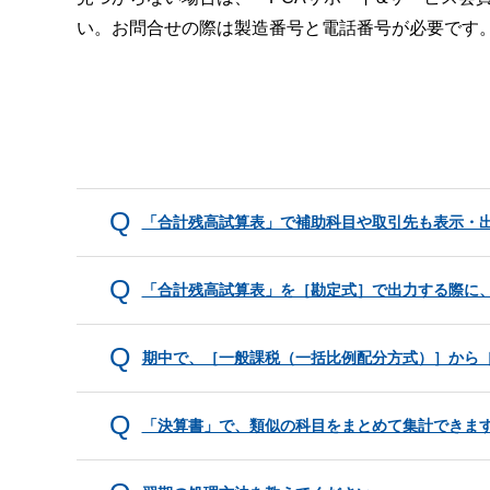
い。お問合せの際は製造番号と電話番号が必要です
「合計残高試算表」で補助科目や取引先も表示・
「合計残高試算表」を［勘定式］で出力する際に
期中で、［一般課税（一括比例配分方式）］から
「決算書」で、類似の科目をまとめて集計できま