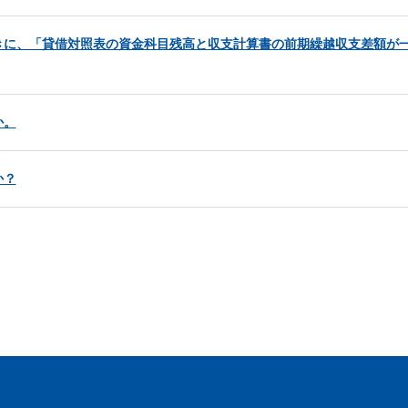
きに、「貸借対照表の資金科目残高と収支計算書の前期繰越収支差額が
か。
か？